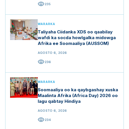
visibility
235
WARARKA
Taliyaha Ciidanka XDS oo qaabilay
wafdi ka socda howlgalka midowga
Afrika ee Soomaaliya (AUSSOM)
AGOSTO 6, 2026
visibility
236
WARARKA
Soomaaliya oo ka qaybgashay xuska
Maalinta Afrika (Africa Day) 2026 oo
lagu qabtay Hindiya
AGOSTO 6, 2026
visibility
234