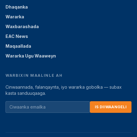
Dhaqanka
Wararka
Waxbarashada
EAC News
Maqaallada
Wararka Ugu Waaweyn
WARBIXIN MAALINLE AH
Cinwaannada, falanqaynta, iyo wararka gobolka — subax
kasta sanduuqaaga.
IS DIIWAANGELI