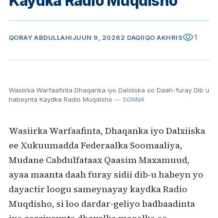
Kaydka Radio Muqdisho
visibility
1
QORAY
ABDULLAHI
JUUN 9, 2026
2 DAQIIQO AKHRIS
Wasiirka Warfaafinta Dhaqanka iyo Dalxiiska oo Daah-furay Dib u
habeynta Kaydka Radio Muqdisho
— SONNA
Wasiirka Warfaafinta, Dhaqanka iyo Dalxiiska
ee Xukuumadda Federaalka Soomaaliya,
Mudane Cabdulfataax Qaasim Maxamuud,
ayaa maanta daah furay sidii dib-u habeyn yo
dayactir loogu sameynayay kaydka Radio
Muqdisho, si loo dardar-geliyo badbaadinta