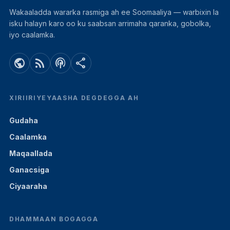
Wakaaladda wararka rasmiga ah ee Soomaaliya — warbixin la
isku halayn karo oo ku saabsan arrimaha qaranka, gobolka,
iyo caalamka.
public
rss_feed
podcasts
share
XIRIIRIYEYAASHA DEGDEGGA AH
Gudaha
Caalamka
Maqaallada
Ganacsiga
Ciyaaraha
DHAMMAAN BOGAGGA