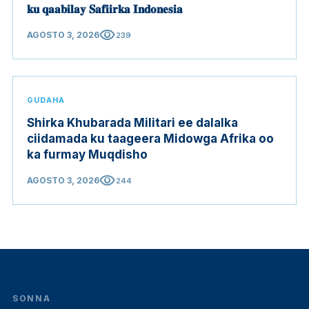
𝐤𝐮 𝐪𝐚𝐚𝐛𝐢𝐥𝐚𝐲 𝐒𝐚𝐟𝐢𝐢𝐫𝐤𝐚 𝐈𝐧𝐝𝐨𝐧𝐞𝐬𝐢𝐚
visibility
AGOSTO 3, 2026
239
GUDAHA
Shirka Khubarada Militari ee dalalka
ciidamada ku taageera Midowga Afrika oo
ka furmay Muqdisho
visibility
AGOSTO 3, 2026
244
SONNA