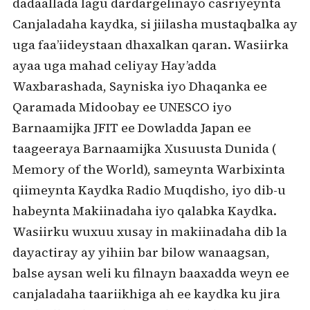
dadaallada lagu dardargelinayo casriyeynta
Canjaladaha kaydka, si jiilasha mustaqbalka ay
uga faa’iideystaan dhaxalkan qaran. Wasiirka
ayaa uga mahad celiyay Hay’adda
Waxbarashada, Sayniska iyo Dhaqanka ee
Qaramada Midoobay ee UNESCO iyo
Barnaamijka JFIT ee Dowladda Japan ee
taageeraya Barnaamijka Xusuusta Dunida (
Memory of the World), sameynta Warbixinta
qiimeynta Kaydka Radio Muqdisho, iyo dib-u
habeynta Makiinadaha iyo qalabka Kaydka.
Wasiirku wuxuu xusay in makiinadaha dib la
dayactiray ay yihiin bar bilow wanaagsan,
balse aysan weli ku filnayn baaxadda weyn ee
canjaladaha taariikhiga ah ee kaydka ku jira