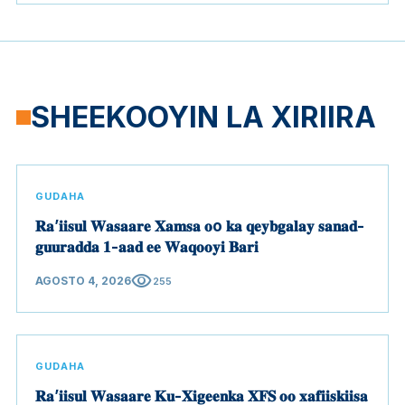
SHEEKOOYIN LA XIRIIRA
GUDAHA
𝐑𝐚’𝐢𝐢𝐬𝐮𝐥 𝐖𝐚𝐬𝐚𝐚𝐫𝐞 𝐗𝐚𝐦𝐬𝐚 𝐨o 𝐤𝐚 𝐪𝐞𝐲𝐛𝐠𝐚𝐥𝐚𝐲 𝐬𝐚𝐧𝐚𝐝-
𝐠𝐮𝐮𝐫𝐚𝐝𝐝𝐚 𝟏-𝐚𝐚𝐝 𝐞𝐞 𝐖𝐚𝐪𝐨𝐨𝐲𝐢 𝐁𝐚𝐫𝐢
visibility
AGOSTO 4, 2026
255
GUDAHA
𝐑𝐚’𝐢𝐢𝐬𝐮𝐥 𝐖𝐚𝐬𝐚𝐚𝐫𝐞 𝐊𝐮-𝐗𝐢𝐠𝐞𝐞𝐧𝐤𝐚 𝐗𝐅𝐒 𝐨𝐨 𝐱𝐚𝐟𝐢𝐢𝐬𝐤𝐢𝐢𝐬𝐚