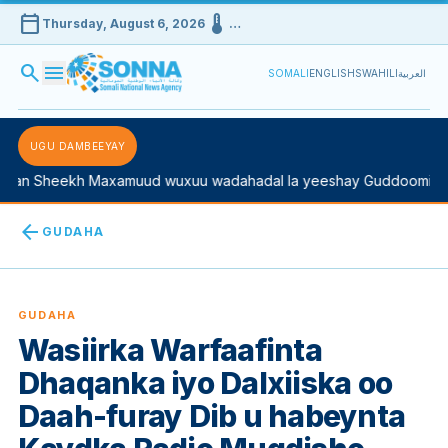
calendar_today
device_thermostat
Thursday, August 6, 2026
…
search
menu
SOMALI
ENGLISH
SWAHILI
العربية
UGU DAMBEEYAY
n Sheekh Maxamuud wuxuu wadahadal la yeeshay Guddoomiyaha 
arrow_back
GUDAHA
GUDAHA
Wasiirka Warfaafinta
Dhaqanka iyo Dalxiiska oo
Daah-furay Dib u habeynta