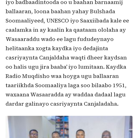
iyo badbaadintooda oo u baahan barnaamij
ballaaran, loona baahan yahay Bulshada
Soomaaliyeed, UNESCO iyo Saaxiibada kale ee
caalamka in ay kaalin ka qaataam ololaha ay
Wasaaraddu wado ee lagu fududeynayo
helitaanka xogta kaydka iyo dedajinta
casriyaynta Canjaldaha waqti dheer kaydsan
oo halis ugu jira baaba' iyo lumitaan. Kaydka
Radio Muqdisho waa hoyga ugu ballaaran
taariikhda Soomaaliya laga soo bilaabo 1951,
waxaana Wasaaradda ay waddaa dadaal lagu
dardar galinayo casriyaynta Canjaladaha.