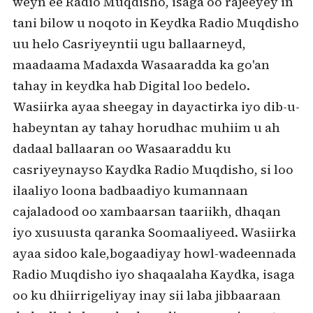
weyn ee Radio Muqdisho, isaga oo rajeeyey in
tani bilow u noqoto in Keydka Radio Muqdisho
uu helo Casriyeyntii ugu ballaarneyd,
maadaama Madaxda Wasaaradda ka go'an
tahay in keydka hab Digital loo bedelo.
Wasiirka ayaa sheegay in dayactirka iyo dib-u-
habeyntan ay tahay horudhac muhiim u ah
dadaal ballaaran oo Wasaaraddu ku
casriyeynayso Kaydka Radio Muqdisho, si loo
ilaaliyo loona badbaadiyo kumannaan
cajaladood oo xambaarsan taariikh, dhaqan
iyo xusuusta qaranka Soomaaliyeed. Wasiirka
ayaa sidoo kale,bogaadiyay howl-wadeennada
Radio Muqdisho iyo shaqaalaha Kaydka, isaga
oo ku dhiirrigeliyay inay sii laba jibbaaraan