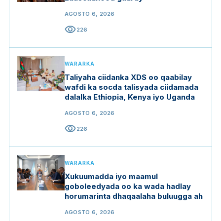
AGOSTO 6, 2026
visibility
226
WARARKA
Taliyaha ciidanka XDS oo qaabilay
wafdi ka socda talisyada ciidamada
dalalka Ethiopia, Kenya iyo Uganda
AGOSTO 6, 2026
visibility
226
WARARKA
Xukuumadda iyo maamul
goboleedyada oo ka wada hadlay
horumarinta dhaqaalaha buluugga ah
AGOSTO 6, 2026