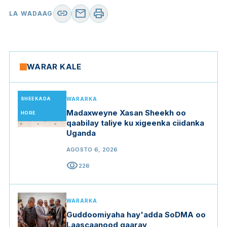
link
mail
print
LA WADAAG
WARAR KALE
SHEEKADA
WARARKA
Madaxweyne Xasan Sheekh oo
HORE
qaabilay taliye ku xigeenka ciidanka
Uganda
AGOSTO 6, 2026
visibility
226
WARARKA
Guddoomiyaha hay'adda SoDMA oo
Laascaanood gaaray