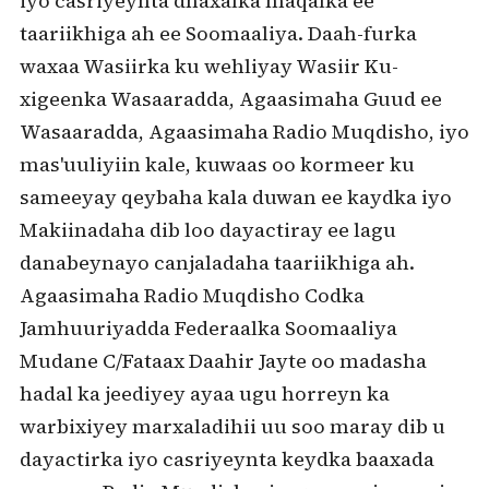
iyo casriyeynta dhaxalka maqalka ee
taariikhiga ah ee Soomaaliya. Daah-furka
waxaa Wasiirka ku wehliyay Wasiir Ku-
xigeenka Wasaaradda, Agaasimaha Guud ee
Wasaaradda, Agaasimaha Radio Muqdisho, iyo
mas'uuliyiin kale, kuwaas oo kormeer ku
sameeyay qeybaha kala duwan ee kaydka iyo
Makiinadaha dib loo dayactiray ee lagu
danabeynayo canjaladaha taariikhiga ah.
Agaasimaha Radio Muqdisho Codka
Jamhuuriyadda Federaalka Soomaaliya
Mudane C/Fataax Daahir Jayte oo madasha
hadal ka jeediyey ayaa ugu horreyn ka
warbixiyey marxaladihii uu soo maray dib u
dayactirka iyo casriyeynta keydka baaxada