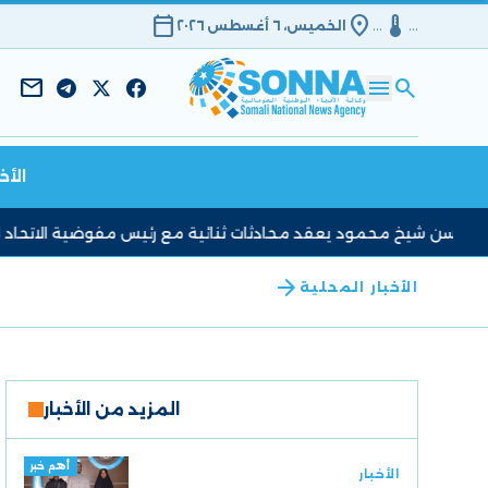
calendar_today
location_on
device_thermostat
…
…
الخميس، ٦ أغسطس ٢٠٢٦
mail
menu
search
الأخ
حسن شيخ محمود يعقد محادثات ثنائية مع رئيس مفوضية الاتحاد الأفر
arrow_back
الأخبار المحلية
المزيد من الأخبار
أهم خبر
الأخبار