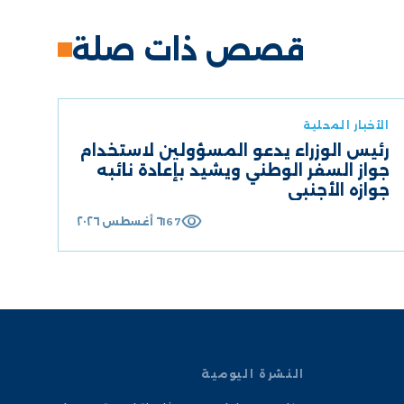
قصص ذات صلة
الأخبار المحلية
رئيس الوزراء يدعو المسؤولين لاستخدام
جواز السفر الوطني ويشيد بإعادة نائبه
جوازه الأجنبي
visibility
٦ أغسطس ٢٠٢٦
167
النشرة اليومية