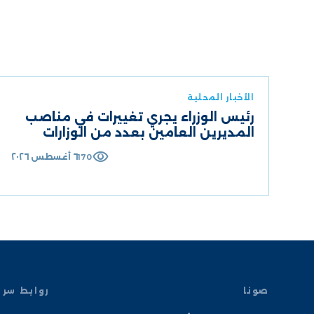
الأخبار المحلية
رئيس الوزراء يجري تغييرات في مناصب
المديرين العامين بعدد من الوزارات
visibility
٦ أغسطس ٢٠٢٦
170
صونا
روابط سر