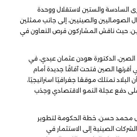
رى السادسة والستين لاستقلال ووحدة
من 300 من رجال الأعمال الصوماليين والصينيين، إلى جانب ممثلين
ين، حيث ناقش المشاركون فرص التعاون في
 الصين، الدكتورة هودن عثمان عبدي، في
ي أقرتها الصين فتحت آفاقًا جديدة أمام
بلاد تمتلك موقعًا جغرافيًا استراتيجيًا،
 على دفع عجلة النمو الاقتصادي وجذب
مال محمد حسن، خطة الحكومة لتطوير
الشركات الصينية إلى الاستثمار في