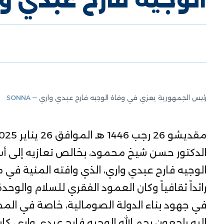
رئيس الجمهورية يعزي في وفاة الوجيه فارح عبدي واري
— SONNA
الدكتور حسن شيخ محمود، بخالص تعازيه إلى أ
الوجيه فارح عبدي واري، الذي وافته المنية في م
رائداً ثقافياً وكان العمود الفقري للسلام والوحدة
في جهود بناء الدولة الصومالية، خاصة في المصالح
إليه راجعون رحم الله الوجيه فارح عبدي واري، ك