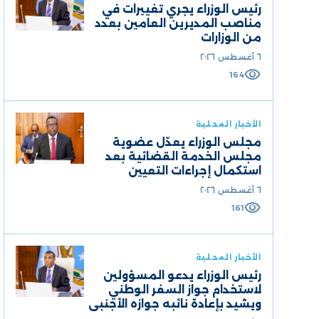
رئيس الوزراء يجري تغييرات في
مناصب المديرين العامين بعدد
من الوزارات
٦ أغسطس ٢٠٢٦
visibility
164
الأخبار المحلية
مجلس الوزراء يعدّل عضوية
مجلس الخدمة القضائية بعد
استكمال إجراءات التعيين
٦ أغسطس ٢٠٢٦
visibility
161
الأخبار المحلية
رئيس الوزراء يدعو المسؤولين
لاستخدام جواز السفر الوطني
ويشيد بإعادة نائبه جوازه الأجنبي