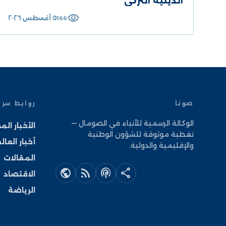
الدينية التركي
visibility
٥ أغسطس ٢٠٢٦
166
صونا
روابط سر
الوكالة الرسمية للأنباء في الصومال —
الأخبار الم
تغطية موثوقة للشؤون الوطنية
أخبار العال
والإقليمية والدولية.
المقالات
public
rss_feed
podcasts
share
الاقتصاد
الرياضة