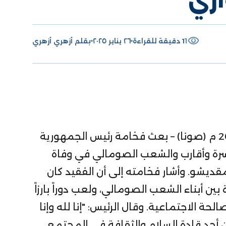
visibility
1
1 دقيقة للقراءة
٢٦ يناير ٢٠٢٥
بقلم
أزهري أزهري
مقديشو 26 رجب 1446 هـ الموافق 26 يناير 2025 م (صونا) – بعث فخامة رئيس الجمهورية
سرة وأقارب والشعب الصومالي في وفاة
قديشو. وأشار فخامته إلى أن الفقيد كان
 بين أبناء الشعب الصومالي، ولعب دوراً بارزاً
ة الاجتماعية. وقال الرئيس: "إنا لله وإنا
ان أحد قادة السلام والثقافة في المجتمع