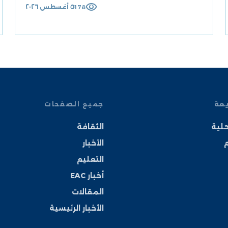
visibility
٥ أغسطس ٢٠٢٦
178
يعة
جميع الصفحات
حلية
الثقافة
م
الأخبار
التعليم
أخبار EAC
المقالات
الأخبار الرئيسية