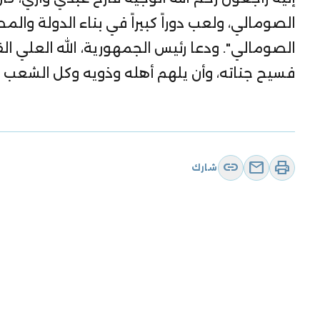
الصومالي، ولعب دوراً كبيراً في بناء الدولة وال
الصومالي". ودعا رئيس الجمهورية، الله العلي ا
فسيح جناته، وأن يلهم أهله وذويه وكل الشعب 
link
mail
print
شارك