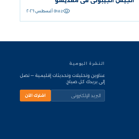
الجيش الجيبوتي في مقديشو
visibility
٥ أغسطس ٢٠٢٦
182
النشرة اليومية
عناوين وتحليلات وتحديثات إقليمية — تصل
إلى بريدك كل صباح.
اشترك الآن