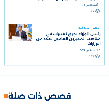
٦ أغسطس ٢٠٢٦
visibility
172
الأخبار المحلية
رئيس الوزراء يجري تغييرات في
مناصب المديرين العامين بعدد من
الوزارات
٦ أغسطس ٢٠٢٦
visibility
176
قصص ذات صلة