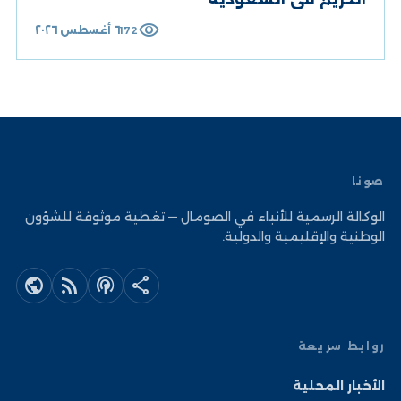
visibility
٦ أغسطس ٢٠٢٦
172
صونا
الوكالة الرسمية للأنباء في الصومال — تغطية موثوقة للشؤون
الوطنية والإقليمية والدولية.
public
rss_feed
podcasts
share
روابط سريعة
الأخبار المحلية