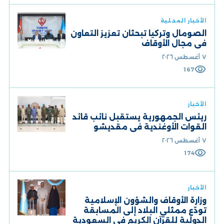
الأخبار المحلية
الصومال وتركيا تبحثان تعزيز التعاون
في مجال الأوقاف
٧ أغسطس ٢٠٢٦
visibility
167
الأخبار
ريئس الجمهورية يستقبل نائب قائد
القوات الأوغندية في مقديشو
٧ أغسطس ٢٠٢٦
visibility
174
الأخبار
وزارة الأوقاف والشؤون الإسلامية
تودّع ممثلي البلاد إلى المسابقة
الدولية للقرآن الكريم في السعودية