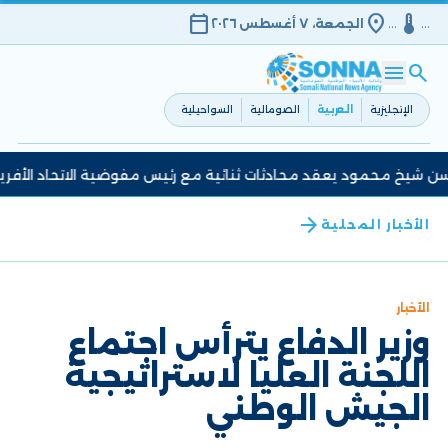
calendar_today
location_on
device_thermostat
…
…
الجمعة، ٧ أغسطس ٢٠٢٦
menu
search
الإنجليزية
العربية
الصومالية
السواحيلية
 شيخ محمود يعقد محادثات ثنائية مع رئيس مفوضية الاتحاد الأفريقي
arrow_back
الأخبار المحلية
الأخبار
وزير الدفاع يترأس اجتماع
اللجنة العليا لاستراتيجية
الجيش الوطني