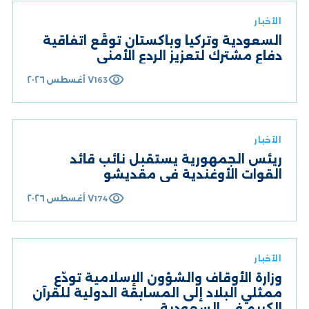
الأخبار
السعودية وتركيا وباكستان توقّع اتفاقية
دفاع مشترك لتعزيز الردع الأمني
visibility
٧ أغسطس ٢٠٢٦
163
الأخبار
ريئس الجمهورية يستقبل نائب قائد
القوات الأوغندية في مقديشو
visibility
٧ أغسطس ٢٠٢٦
174
الأخبار
وزارة الأوقاف والشؤون الإسلامية تودّع
ممثلي البلاد إلى المسابقة الدولية للقرآن
الكريم في السعودية