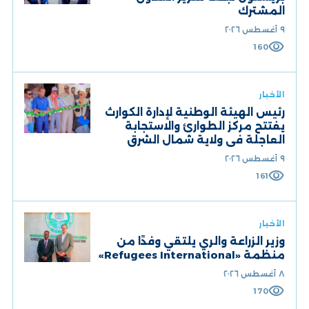
المشترك
٩ أغسطس ٢٠٢٦
visibility
160
الأخبار
رئيس الهيئة الوطنية لإدارة الكوارث
يفتتح مركز الطوارئ والاستجابة
العاجلة في ولاية شمال الشرق
٩ أغسطس ٢٠٢٦
visibility
161
الأخبار
وزير الزراعة والري يلتقي وفدًا من
منظمة «Refugees International»
٨ أغسطس ٢٠٢٦
visibility
170