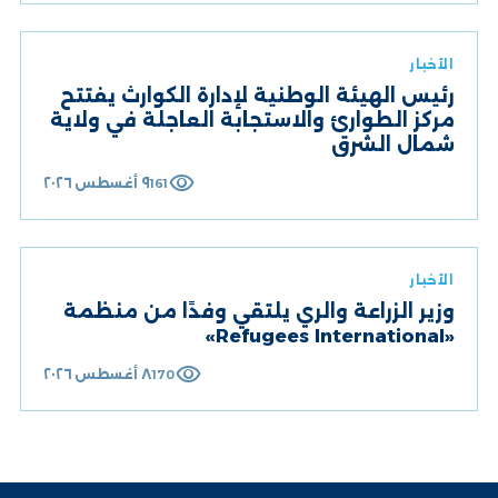
الأخبار
رئيس الهيئة الوطنية لإدارة الكوارث يفتتح
مركز الطوارئ والاستجابة العاجلة في ولاية
شمال الشرق
visibility
٩ أغسطس ٢٠٢٦
161
الأخبار
وزير الزراعة والري يلتقي وفدًا من منظمة
«Refugees International»
visibility
٨ أغسطس ٢٠٢٦
170