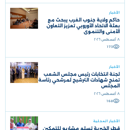
الأخبار
حاكم ولاية جنوب الغرب يبحث مع
بعثة الاتحاد الأوروبي تعزيز التعاون
الأمني والتنموي
٨ أغسطس ٢٠٢٦
visibility
173
الأخبار
لجنة انتخابات رئيس مجلس الشعب
تمنح شهادات الترشيح لمرشحي رئاسة
المجلس
٨ أغسطس ٢٠٢٦
visibility
168
الأخبار المحلية
قطر الخيرية تسلّم مشاريع للتمكين