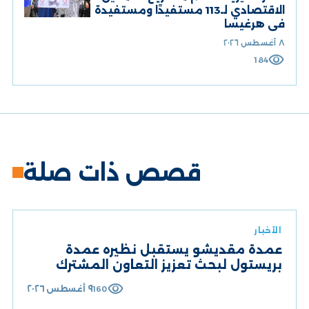
الاقتصادي لـ113 مستفيدًا ومستفيدة
في هرغيسا
٨ أغسطس ٢٠٢٦
visibility
184
قصص ذات صلة
الأخبار
عمدة مقديشو يستقبل نظيره عمدة
بريستول لبحث تعزيز التعاون المشترك
visibility
٩ أغسطس ٢٠٢٦
160