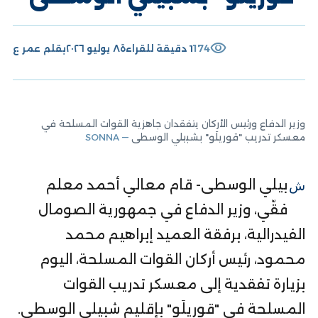
visibility
174
1 دقيقة للقراءة
٨ يوليو ٢٠٢٦
بقلم
عمر ع
وزير الدفاع ورئيس الأركان يتفقدان جاهزية القوات المسلحة في
معسكر تدريب "قوريلَو" بشبيلي الوسطى
— SONNA
شبيلي الوسطى- قام معالي أحمد معلم
فقّي، وزير الدفاع في جمهورية الصومال
الفيدرالية، برفقة العميد إبراهيم محمد
محمود، رئيس أركان القوات المسلحة، اليوم
بزيارة تفقدية إلى معسكر تدريب القوات
المسلحة في "قوريلَو" بإقليم شبيلي الوسطى.