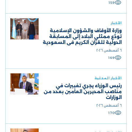
visibility
159
الأخبار
وزارة الأوقاف والشؤون الإسلامية
تودّع ممثلي البلاد إلى المسابقة
الدولية للقرآن الكريم في السعودية
٦ أغسطس ٢٠٢٦
visibility
169
الأخبار المحلية
رئيس الوزراء يجري تغييرات في
مناصب المديرين العامين بعدد من
الوزارات
٦ أغسطس ٢٠٢٦
visibility
170