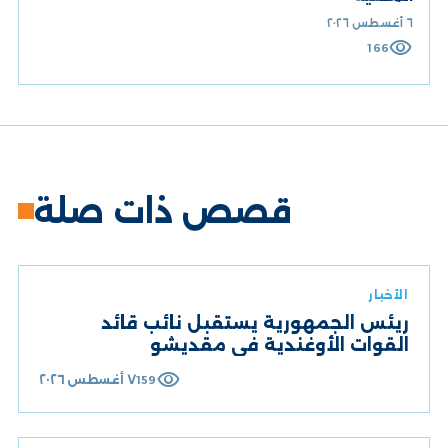
٦ أغسطس ٢٠٢٦
visibility
166
قصص ذات صلة
الأخبار
ريئس الجمهورية يستقبل نائب قائد
القوات الأوغندية في مقديشو
visibility
٧ أغسطس ٢٠٢٦
159