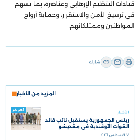
قيادات التنظيم الإرهابي وعناصره، بما يسهم
في ترسيخ الأمن والاستقرار، وحماية أرواح
المواطنين وممتلكاتهم.
link
mail
print
شارك
المزيد من الأخبار
أهم خبر
الأخبار
ريئس الجمهورية يستقبل نائب قائد
القوات الأوغندية في مقديشو
٧ أغسطس ٢٠٢٦