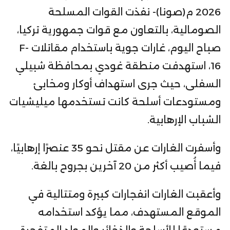
2026 م(صونا)- نفذت القوات المسلحة
الصومالية، بالتعاون مع قوات جمهورية تركيا،
صباح اليوم، غارات جوية باستخدام مقاتلات F-
16، استهدفت منطقة غودي بمحافظة شبيلي
السفلى، حيث جرى استهداف أوكار ومخابئ
ومستودعات أسلحة كانت تستخدمها ميليشيات
الشباب الإرهابية.
وأسفرت الغارات عن مقتل نحو 35 عنصرًا إرهابيًا،
فيما أُصيب أكثر من 20 آخرين بجروح بالغة.
وأعقبت الغارات انفجارات كبيرة ومتتالية في
الموقع المستهدف، مما يؤكد استخدامه