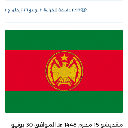
visibility
197
1 دقيقة للقراءة
٣٠ يونيو ٢٠٢٦
بقلم
ح أ
مقديشو 15 محرم 1448 هـ الموافق 30 يونيو