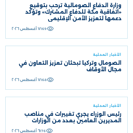
وزارة الدفاع الصومالية ترحب بتوقيع
«اتفاقية مكة للدفاع المشترك» وتؤكد
دعمها لتعزيز الأمن الإقليمي
visibility
٧ أغسطس ٢٠٢٦
169
الأخبار المحلية
الصومال وتركيا تبحثان تعزيز التعاون في
مجال الأوقاف
visibility
٧ أغسطس ٢٠٢٦
168
الأخبار المحلية
رئيس الوزراء يجري تغييرات في مناصب
المديرين العامين بعدد من الوزارات
visibility
٦ أغسطس ٢٠٢٦
176