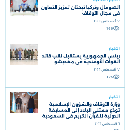
الأخبار المحلية
الصومال وتركيا تبحثان تعزيز التعاون
في مجال الأوقاف
٧ أغسطس ٢٠٢٦
visibility
168
الأخبار
ريئس الجمهورية يستقبل نائب قائد
القوات الأوغندية في مقديشو
٧ أغسطس ٢٠٢٦
visibility
175
الأخبار
وزارة الأوقاف والشؤون الإسلامية
تودّع ممثلي البلاد إلى المسابقة
الدولية للقرآن الكريم في السعودية
٦ أغسطس ٢٠٢٦