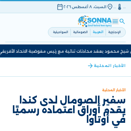
calendar_today
location_on
device_thermostat
…
…
السبت، ٨ أغسطس ٢٠٢٦
menu
search
الإنجليزية
العربية
الصومالية
السواحيلية
خ محمود يعقد محادثات ثنائية مع رئيس مفوضية الاتحاد الأفريقي في
arrow_back
الأخبار المحلية
الأخبار المحلية
سفير الصومال لدى كندا
يقدم أوراق اعتماده رسميًا
في أوتاوا