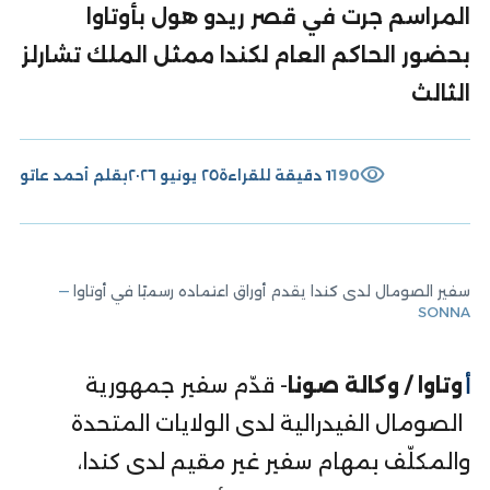
المراسم جرت في قصر ريدو هول بأوتاوا
بحضور الحاكم العام لكندا ممثل الملك تشارلز
الثالث
visibility
190
1 دقيقة للقراءة
٢٥ يونيو ٢٠٢٦
بقلم
أحمد عاتو
سفير الصومال لدى كندا يقدم أوراق اعتماده رسميًا في أوتاوا
—
SONNA
أوتاوا / وكالة صونا
- قدّم سفير جمهورية
الصومال الفيدرالية لدى الولايات المتحدة
والمكلّف بمهام سفير غير مقيم لدى كندا،