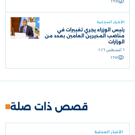
visibility
173
الأخبار المحلية
رئيس الوزراء يجري تغييرات في
مناصب المديرين العامين بعدد من
الوزارات
٦ أغسطس ٢٠٢٦
visibility
176
قصص ذات صلة
الأخبار المحلية