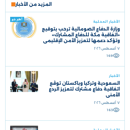
المزيد من الأخبار
أهم خبر
الأخبار المحلية
وزارة الدفاع الصومالية ترحب بتوقيع
«اتفاقية مكة للدفاع المشترك»
وتؤكد دعمها لتعزيز الأمن الإقليمي
٧ أغسطس ٢٠٢٦
visibility
169
الأخبار
السعودية وتركيا وباكستان توقّع
اتفاقية دفاع مشترك لتعزيز الردع
الأمني
٧ أغسطس ٢٠٢٦
visibility
163