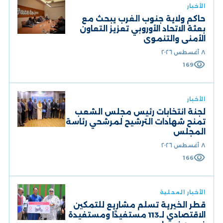
الأخبار
حاكم ولاية جنوب الغرب يبحث مع
بعثة الاتحاد الأوروبي تعزيز التعاون
الأمني والتنموي
٨ أغسطس ٢٠٢٦
visibility
169
الأخبار
لجنة انتخابات رئيس مجلس الشعب
تمنح شهادات الترشيح لمرشحي رئاسة
المجلس
٨ أغسطس ٢٠٢٦
visibility
166
الأخبار المحلية
قطر الخيرية تسلّم مشاريع للتمكين
الاقتصادي لـ113 مستفيدًا ومستفيدة