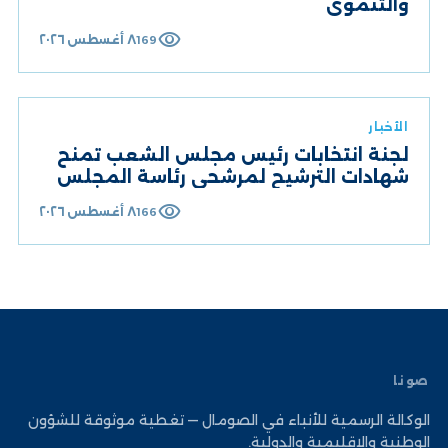
والتنموي
visibility
٨ أغسطس ٢٠٢٦
169
الأخبار
لجنة انتخابات رئيس مجلس الشعب تمنح
شهادات الترشيح لمرشحي رئاسة المجلس
visibility
٨ أغسطس ٢٠٢٦
166
صونا
الوكالة الرسمية للأنباء في الصومال — تغطية موثوقة للشؤون
الوطنية والإقليمية والدولية.