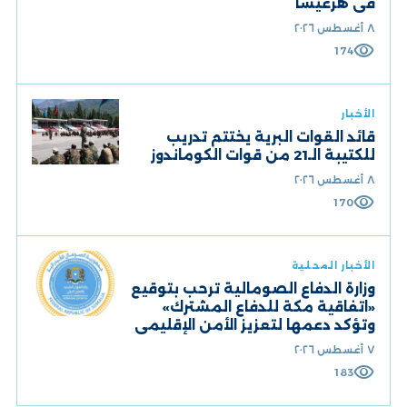
في هرغيسا
٨ أغسطس ٢٠٢٦
visibility
174
الأخبار
قائد القوات البرية يختتم تدريب
للكتيبة الـ21 من قوات الكوماندوز
٨ أغسطس ٢٠٢٦
visibility
170
الأخبار المحلية
وزارة الدفاع الصومالية ترحب بتوقيع
«اتفاقية مكة للدفاع المشترك»
وتؤكد دعمها لتعزيز الأمن الإقليمي
٧ أغسطس ٢٠٢٦
visibility
183