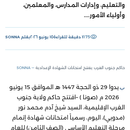
والتعليم، وإدارات المدارس، والمعلمين،
وأولياء الأمور....
visibility
175
1 دقيقة للقراءة
١٥ يونيو ٢٠٢٦
بقلم
SONNA
حاكم جنوب الغرب يفتتح امتحانات الشهادة الإعدادية
— SONNA
بيدوا 29 ذو الحجة 1447 هـ الموافق 15 يونيو
2026 م (صونا ) –افتتح حاكم ولاية جنوب
الغرب الإقليمية، السيد شيخ آدم محمد نور
(مدوبي)، اليوم، رسمياً امتحانات شهادة إتمام
مرحلة التعليم الأساسي (الصف الثامن) للعام