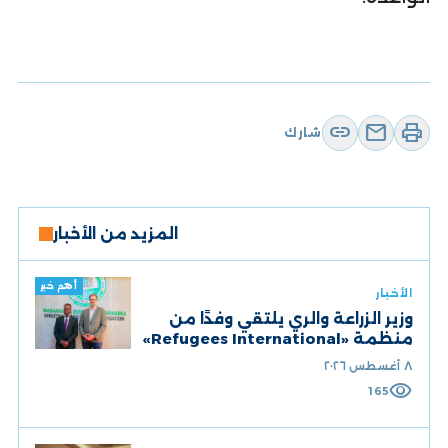
link
mail
print
شارك
المزيد من الأخبار
أهم خبر
الأخبار
وزير الزراعة والري يلتقي وفدًا من
منظمة «Refugees International»
٨ أغسطس ٢٠٢٦
visibility
165