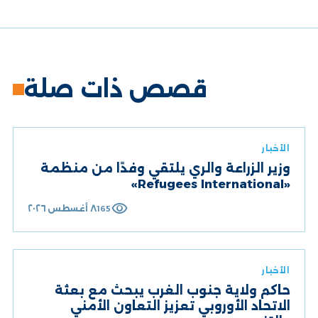
قصص ذات صلة
الأخبار
وزير الزراعة والري يلتقي وفدًا من منظمة
«Refugees International»
visibility
٨ أغسطس ٢٠٢٦
165
الأخبار
حاكم ولاية جنوب الغرب يبحث مع بعثة
الاتحاد الأوروبي تعزيز التعاون الأمني