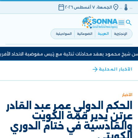
calendar_today
location_on
device_thermostat
…
…
الجمعة، ٧ أغسطس ٢٠٢٦
menu
search
الإنجليزية
العربية
الصومالية
السواحيلية
 شيخ محمود يعقد محادثات ثنائية مع رئيس مفوضية الاتحاد الأفريقي
arrow_back
الأخبار المحلية
الأخبار
الحكم الدولي عمر عبد القادر
عرتن يدير قمة الكويت
والقادسية في ختام الدوري
الكويتي