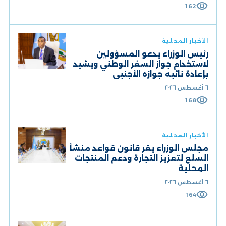
visibility
162
الأخبار المحلية
رئيس الوزراء يدعو المسؤولين
لاستخدام جواز السفر الوطني ويشيد
بإعادة نائبه جوازه الأجنبي
٦ أغسطس ٢٠٢٦
visibility
168
الأخبار المحلية
مجلس الوزراء يقر قانون قواعد منشأ
السلع لتعزيز التجارة ودعم المنتجات
المحلية
٦ أغسطس ٢٠٢٦
visibility
164